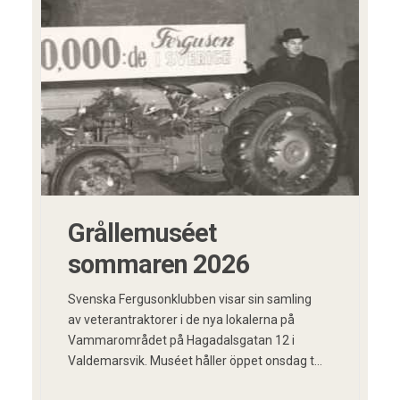
Grållemuséet
sommaren 2026
Svenska Fergusonklubben visar sin samling
av veterantraktorer i de nya lokalerna på
Vammarområdet på Hagadalsgatan 12 i
Valdemarsvik. Muséet håller öppet onsdag till
lördag mellan klockan 10-16 följande veckor