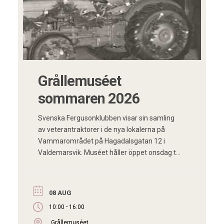
Grållemuséet
sommaren 2026
Svenska Fergusonklubben visar sin samling
av veterantraktorer i de nya lokalerna på
Vammarområdet på Hagadalsgatan 12 i
Valdemarsvik. Muséet håller öppet onsdag till
lördag mellan klockan 10-16 följande veckor
under 2026: V 26 – 24/6, 25/6, 26/6, 27/6 V
27 – 1/7, 2/7, 3/7, 4/7 V 28 – 8/7, 9/7, 10/7,
08 AUG
11/7 V 29 – […]
-
10:00
16:00
Grållemuséet