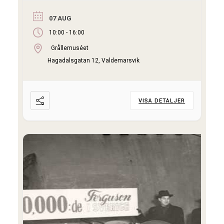
under 2026: V 26 – 24/6, 25/6, 26/6, 27/6 V
27 – 1/7, 2/7, 3/7, 4/7 V 28 – 8/7, 9/7, 10/7,
07 AUG
11/7 V 29 – […]
-
10:00
16:00
Grållemuséet
Hagadalsgatan 12, Valdemarsvik
VISA DETALJER