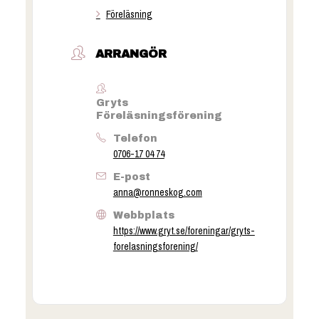
Föreläsning
ARRANGÖR
Gryts
Föreläsningsförening
Telefon
0706-17 04 74
E-post
anna@ronneskog.com
Webbplats
https://www.gryt.se/foreningar/gryts-
forelasningsforening/